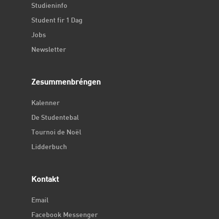
Studieninfo
Student fir 1 Dag
Jobs
Newsletter
Zesummenbréngen
Kalenner
De Studentebal
Tournoi de Noël
Lidderbuch
Kontakt
Email
Facebook Messenger