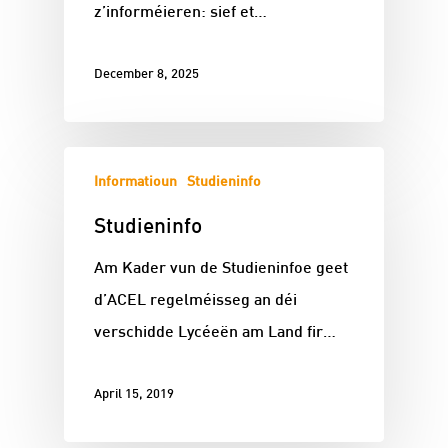
z’informéieren: sief et…
December 8, 2025
Informatioun
Studieninfo
Studieninfo
Am Kader vun de Studieninfoe geet
d’ACEL regelméisseg an déi
verschidde Lycéeën am Land fir…
April 15, 2019