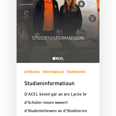
Artikelen
Informatioun
Studieninfo
Studieninformatioun
D’ACEL kënnt gär an äre Lycée fir
d’Schüler:innen iwwert
d’Studenteliewen an d’Studéieren