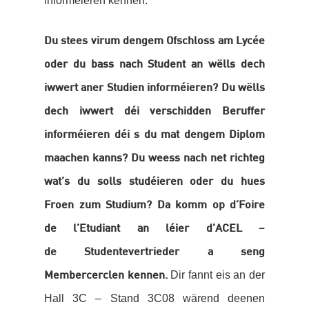
informéieren kennen.
Du stees virum dengem Ofschloss am Lycée
oder du bass nach Student an wëlls dech
iwwert aner Studien informéieren? Du wëlls
dech iwwert déi verschidden Beruffer
informéieren déi s du mat dengem Diplom
maachen kanns? Du weess nach net richteg
wat’s du solls studéieren oder du hues
Froen zum Studium? Da komm op d’Foire
de l’Etudiant an léier d’ACEL –
de Studentevertrieder a seng
Dir fannt eis an der
Membercerclen kennen.
Hall 3C – Stand 3C08 wärend deenen