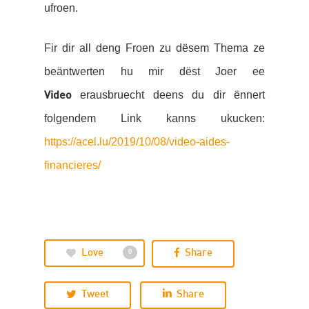
ufroen.
Fir dir all deng Froen zu dësem Thema ze
beäntwerten hu mir dëst Joer ee
erausbruecht deens du dir ënnert
Video
folgendem Link kanns ukucken:
https://acel.lu/2019/10/08/video-aides-
financieres/
Love
Share
0
Tweet
Share