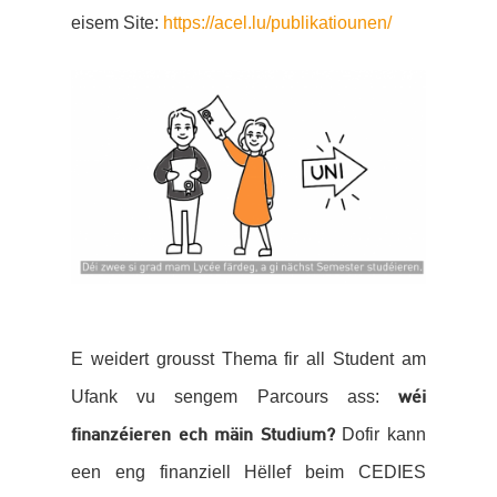
eisem Site:
https://acel.lu/publikatiounen/
E weidert grousst Thema fir all Student am
Ufank vu sengem Parcours ass:
wéi
Dofir kann
finanzéieren ech mäin Studium?
een eng finanziell Hëllef beim CEDIES