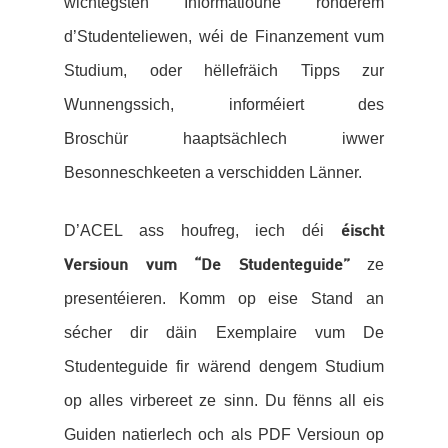
wichtegsten Informatioune ronderëm
d’Studenteliewen, wéi de Finanzement vum
Studium, oder hëllefräich Tipps zur
Wunnengssich, informéiert des
Broschür haaptsächlech iwwer
Besonneschkeeten a verschidden Länner.
D’ACEL ass houfreg, iech déi
éischt
ze
Versioun vum “De Studenteguide”
presentéieren. Komm op eise Stand an
sécher dir däin Exemplaire vum De
Studenteguide fir wärend dengem Studium
op alles virbereet ze sinn. Du fënns all eis
Guiden natierlech och als PDF Versioun op