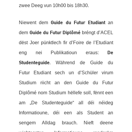
zwee Deeg vun 10h00 bis 18h30.
Niewent dem
an
Guide du Futur Etudiant
dem
bréngt d’ACEL
Guide du Futur Diplômé
dëst Joer pünktlech fir d’Foire de l’Etudiant
eng nei Publikatioun eraus:
De
. Während de Guide du
Studenteguide
Futur Etudiant sech un d’Schüler virum
Studium riicht an den Guide du Futur
Diplômé nom Studium hëllefe soll, fënnt een
am „De Studenteguide“ all déi néideg
Informatioune, déi een als Student an
sengem Alldag brauch. Nieft deene