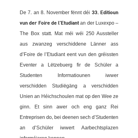
De 7. an 8. November fënnt déi
33. Editioun
an der Luxexpo –
vun der Foire de l’Etudiant
The Box statt. Mat méi wéi 250 Aussteller
aus zwanzeg verschiddene Länner ass
d’Foire de l’Etudiant eent vun den gréissten
Eventer a Lëtzebuerg fir de Schüler a
Studenten Informatiounen iwwer
verschidden Studiëgäng a verschidden
Unien an Héichschoulen mat op den Wee ze
ginn. Et sinn awer och eng ganz Rei
Entreprisen do, bei deenen sech d’Studenten
an d’Schüler iwwert Aarbechtsplazen