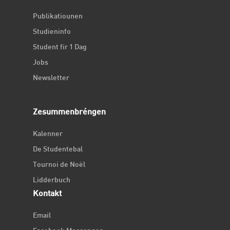
Publikatiounen
Studieninfo
Student fir 1 Dag
Jobs
Newsletter
Zesummenbréngen
Kalenner
De Studentebal
Tournoi de Noël
Lidderbuch
Kontakt
Email