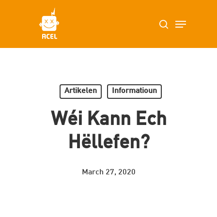
Skip
Menu
search
to
main
content
Artikelen
Informatioun
Wéi Kann Ech
Hëllefen?
March 27, 2020