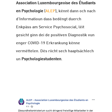
Association Luxembourgeoise des Étudiants
en Psychologie
(
ALEP
), kënnt dann och nach
d’Informatioun dass bedéngt duerch
Enkpäss am Service Psychosocial, léit
gesicht ginn dei de positiven Diagnostik vun
enger COVID-19 Erkrankung kënne
vermëttelen. Dës riicht sech haaptsächlech
un
Psychologiestudenten
.