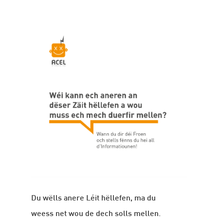
Du wëlls anere Léit hëllefen, ma du
weess net wou de dech solls mellen.