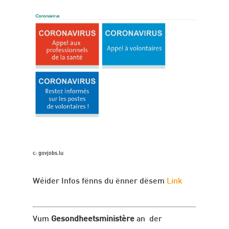
c: govjobs.lu
Wéider Infos fënns du ënner dësem
Link
Vum
Gesondheetsministère
an der