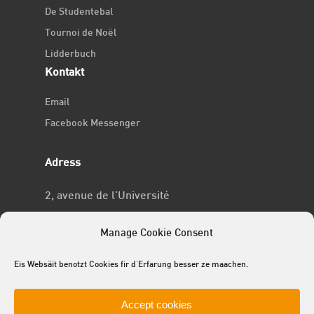
De Studentebal
Tournoi de Noël
Lidderbuch
Kontakt
Email
Facebook Messenger
Adress
2, avenue de l’Université
L-4365 Esch-sur-Alzette
Manage Cookie Consent
No RCSL
Eis Websäit benotzt Cookies fir d'Erfarung besser ze maachen.
F969
Accept cookies