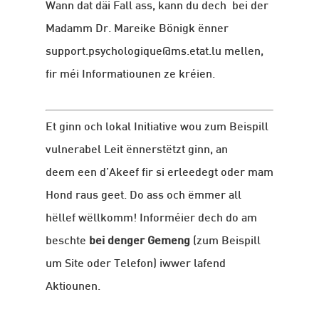
Wann dat däi Fall ass, kann du dech bei der
Madamm Dr. Mareike Bönigk ënner
support.psychologique@ms.etat.lu
mellen,
fir méi Informatiounen ze kréien.
Et ginn och lokal Initiative wou zum Beispill
vulnerabel Leit ënnerstëtzt ginn, an
deem een d’Akeef fir
si
erleedegt oder mam
Hond raus geet. Do ass och ëmmer all
hëllef wëllkomm! Informéier dech do am
beschte
bei denger Gemeng
(zum Beispill
um Site oder Telefon) iwwer lafend
Aktiounen.