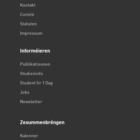
Kontakt
Comité
Statuten
Impressum
Informéieren
Publikatiounen
Studieninfo
Student fir 1 Dag
Jobs
Newsletter
Zesummenbréngen
Kalenner