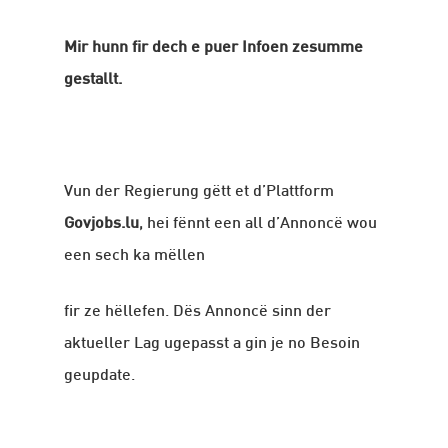
Mir hunn fir dech e puer Infoen zesumme
gestallt.
Vun der Regierung gëtt et d’Plattform
Govjobs.lu
, hei fënnt een all d’Annoncë wou
een sech ka mëllen
fir ze hëllefen. Dës Annoncë sinn der
aktueller Lag ugepasst a gin je no Besoin
geupdate.