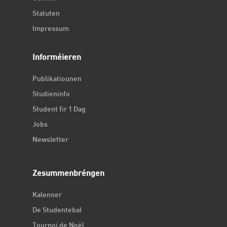
Statuten
Impressum
Informéieren
Publikatiounen
Studieninfo
Student fir 1 Dag
Jobs
Newsletter
Zesummenbréngen
Kalenner
De Studentebal
Tournoi de Noël