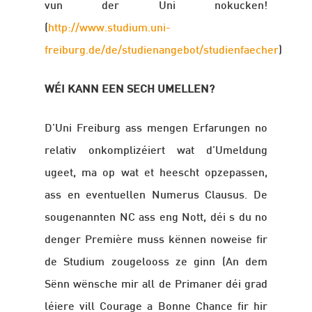
vun der Uni nokucken!
(
http://www.studium.uni-
freiburg.de/de/studienangebot/studienfaecher
)
WÉI KANN EEN SECH UMELLEN?
D’Uni Freiburg ass mengen Erfarungen no
relativ onkomplizéiert wat d’Umeldung
ugeet, ma op wat et heescht opzepassen,
ass en eventuellen Numerus Clausus. De
sougenannten NC ass eng Nott, déi s du no
denger Première muss kënnen noweise fir
de Studium zougelooss ze ginn (An dem
Sënn wënsche mir all de Primaner déi grad
léiere vill Courage a Bonne Chance fir hir