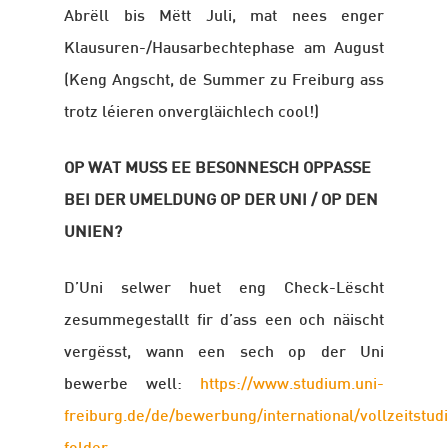
Abrëll bis Mëtt Juli, mat nees enger
Klausuren-/
Hausarbechtephase
am August
(Keng Angscht, de Summer zu Freiburg ass
trotz léieren onvergläichlech cool!)
OP WAT MUSS EE BESONNESCH OPPASSE
BEI DER UMELDUNG OP DER UNI / OP DEN
UNIEN?
D’Uni selwer huet eng Check-Lëscht
zesummegestallt fir d’ass een och näischt
vergësst, wann een sech op der Uni
bewerbe well:
https://www.studium.uni-
freiburg.de/de/bewerbung/international/vollzeitstud