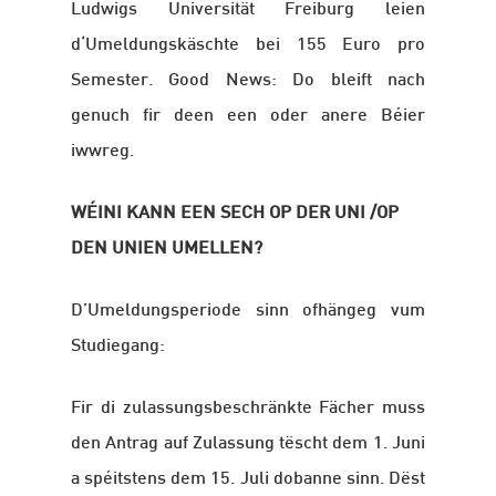
Ludwigs Universität Freiburg leien
d‘Umeldungskäschte bei 155 Euro pro
Semester. Good News: Do bleift nach
genuch fir deen een oder anere Béier
iwwreg.
WÉINI KANN EEN SECH OP DER UNI /OP
DEN UNIEN UMELLEN?
D’Umeldungsperiode sinn ofhängeg vum
Studiegang:
Fir di zulassungsbeschränkte Fächer muss
den Antrag auf Zulassung tëscht dem 1. Juni
a spéitstens dem 15. Juli dobanne sinn. Dëst