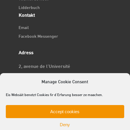
Lidderbuch
Kontakt
Email
Facebook Messenger
Adress
2, avenue de l’Université
L-4365 Esch-sur-Alzette
Manage Cookie Consent
No RCSL
Eis Websäit benotzt Cookies fir d'Erfarung besser ze maachen.
F969
Accept cookies
Deny