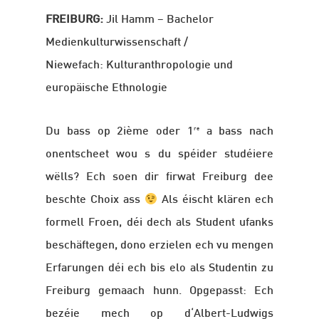
FREIBURG:
Jil Hamm – Bachelor
Medienkulturwissenschaft /
Niewefach: Kulturanthropologie und
europäische Ethnologie
re
Du bass op 2ième oder 1
a bass nach
onentscheet wou s du spéider studéiere
wëlls? Ech soen dir firwat Freiburg dee
beschte Choix ass
Als éischt klären ech
formell Froen, déi dech als Student ufanks
beschäftegen, dono erzielen ech vu mengen
Erfarungen déi ech bis elo als Studentin zu
Freiburg gemaach hunn. Opgepasst: Ech
bezéie mech op d‘Albert-Ludwigs