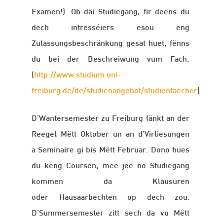
Examen!). Ob däi Studiegang, fir deens du
dech intresséiers esou eng
Zulassungsbeschränkung gesat huet, fënns
du bei der Beschreiwung vum Fach:
(
http://www.studium.uni-
freiburg.de/de/studienangebot/studienfaecher
).
D’Wantersemester zu Freiburg fänkt an der
Reegel Mëtt Oktober un an d’Virliesungen
a Seminaire gi bis Mëtt Februar. Dono hues
du keng Coursen, mee jee no Studiegang
kommen da Klausuren
oder Hausaarbechten op dech zou.
D’Summersemester zitt sech da vu Mëtt