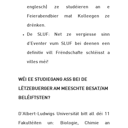
englesch) ze studéieren an e
Feierabendbier mat Kolleegen ze
drénken.
De SLUF: Net ze vergiesse sinn
d’Eventer vum SLUF bei deenen een
definitiv vill Frëndschafte schléisst a
villes méi!
WÉI EE STUDIEGANG ASS BEI DE
LËTZEBUERGER AM MEESCHTE BESAT/AM
BELÉIFTSTEN?
D’Albert-Ludwigs Universität bitt all déi 11
Fakultéiten un: Biologie, Chimie
an