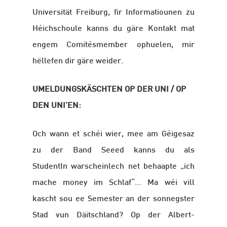
Universität Freiburg, fir Informatiounen zu
Héichschoule kanns du gäre Kontakt mat
engem Comitésmember ophuelen, mir
hëllefen dir gäre weider.
UMELDUNGSKÄSCHTEN OP DER UNI / OP
DEN UNI’EN:
Och wann et schéi wier, mee am Géigesaz
zu der Band Seeed kanns du als
StudentIn warscheinlech net behaapte „ich
mache money im Schlaf“… Ma wéi vill
kascht sou ee Semester an der sonnegster
Stad vun Däitschland? Op der Albert-