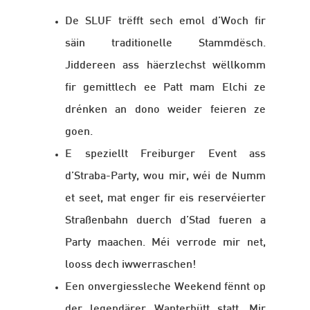
De SLUF trëfft sech emol d’Woch fir
säin traditionelle Stammdësch.
Jiddereen ass häerzlechst wëllkomm
fir gemittlech ee Patt mam Elchi ze
drénken an dono weider feieren ze
goen.
E speziellt Freiburger Event ass
d’Straba-Party, wou mir, wéi de Numm
et seet, mat enger fir eis reservéierter
Straßenbahn duerch d’Stad fueren a
Party maachen. Méi verrode mir net,
looss dech iwwerraschen!
Een onvergiessleche Weekend fënnt op
der legendärer Wanterhütt statt. Mir