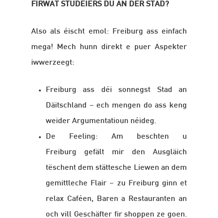
FIRWAT STUDÉIERS DU AN DER STAD?
Also als éischt emol: Freiburg ass einfach
mega! Mech hunn direkt e puer Aspekter
iwwerzeegt:
Freiburg ass déi sonnegst Stad an
Däitschland – ech mengen do ass keng
weider Argumentatioun néideg.
De Feeling: Am beschten u
Freiburg gefält mir den Ausgläich
tëschent dem stättesche Liewen an dem
gemittleche Flair – zu Freiburg ginn et
relax Caféen, Baren a Restauranten an
och vill Geschäfter fir shoppen ze goen.