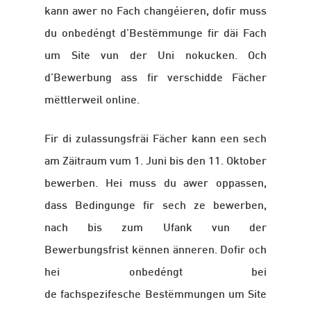
kann awer no Fach changéieren, dofir muss
du onbedéngt d’Bestëmmunge fir däi Fach
um Site vun der Uni nokucken. Och
d’Bewerbung ass fir verschidde Fächer
mëttlerweil online.
Fir di zulassungsfräi Fächer kann een sech
am Zäitraum vum 1. Juni bis den 11. Oktober
bewerben. Hei muss du awer oppassen,
dass Bedingunge fir sech ze bewerben,
nach bis zum Ufank vun der
Bewerbungsfrist kënnen änneren. Dofir och
hei onbedéngt bei
de fachspezifesche Bestëmmungen um Site