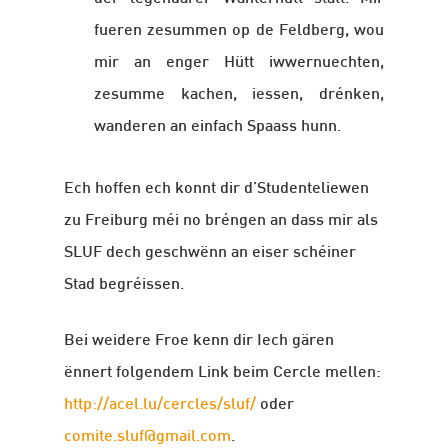
fueren zesummen op de Feldberg, wou
mir an enger Hütt iwwernuechten,
zesumme kachen, iessen, drénken,
wanderen an einfach Spaass hunn.
Ech hoffen ech konnt dir d’Studenteliewen
zu Freiburg méi no bréngen an dass mir als
SLUF dech geschwënn an eiser schéiner
Stad begréissen.
Bei weidere Froe kenn dir Iech gären
ënnert folgendem Link beim Cercle mellen:
http://acel.lu/cercles/sluf/
oder
comite.sluf@gmail.com
.