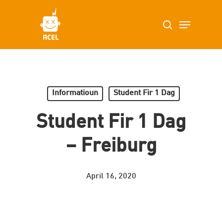
Skip
Menu
search
to
main
content
Informatioun
Student Fir 1 Dag
Student Fir 1 Dag
– Freiburg
April 16, 2020