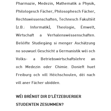
Pharmazie, Medezin, Mathematik a Physik,
Philologesch Fächer, Philosophesch Fächer,
Rechtswëssenschaften, Technesch Fakultéit
(z.B.: Informatik), Theologie, Ëmwelt,
Wirtschaft a Verhalenswëssenschaften.
Beléifte Studiegäng si menger Aschätzung
no souwuel Geschicht a Germanistik wéi och
Volks- a Betriebswirtschaftslehre an
och Medezin oder Chimie. Donieft huet
Freiburg och vill Héichschoulen, déi nach
vill aner Fächer ubidden.
WÉI BRÉNGT DIR D’LËTZEBUERGER
STUDENTEN ZESUMMEN?