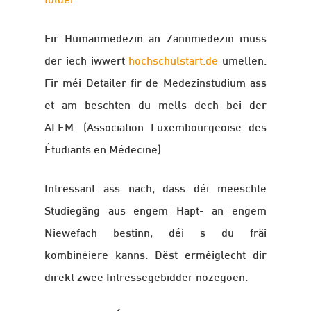
folder
Fir Humanmedezin an Zännmedezin muss
der iech iwwert
hochschulstart.de
umellen.
Fir méi Detailer fir de Medezinstudium ass
et am beschten du mells dech bei der
ALEM. (Association Luxembourgeoise des
Étudiants en Médecine)
Intressant ass nach, dass déi meeschte
Studiegäng aus engem Hapt- an engem
Niewefach bestinn, déi s du fräi
kombinéiere kanns. Dëst erméiglecht dir
direkt zwee Intressegebidder nozegoen.