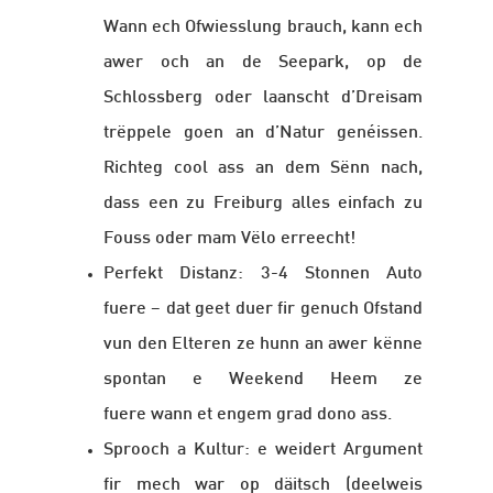
Wann ech Ofwiesslung brauch, kann ech
awer och an de Seepark, op de
Schlossberg oder laanscht d’Dreisam
trëppele goen an d’Natur genéissen.
Richteg cool ass an dem Sënn nach,
dass een zu Freiburg alles einfach zu
Fouss oder mam Vëlo erreecht!
Perfekt Distanz: 3-4 Stonnen Auto
fuere – dat geet duer fir genuch Ofstand
vun den Elteren ze hunn an awer kënne
spontan e Weekend Heem ze
fuere wann et engem grad dono ass.
Sprooch a Kultur: e weidert Argument
fir mech war op däitsch (deelweis