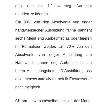
eng qualitativ héichwäerteg Aarbecht
ubidden ze kënnen.
Em 90% vun den Absolvente vun enger
handwierklecher Ausbildung fanne bannent
sechs Méint eng Aarbechtsplaz oder féieren
hir Formatioun weider. Em 70% vun den
Absolvente vun enger Ausbildung am
Handwierk fannen eng Aarbechtsplaz an
hirem Ausbildungsbetrib. D‘Ausbildung ass
also immens attraktiv an och fir Erwuessener
nach méiglech.
Ob am Liewensmëttelberäich, an der Moud-