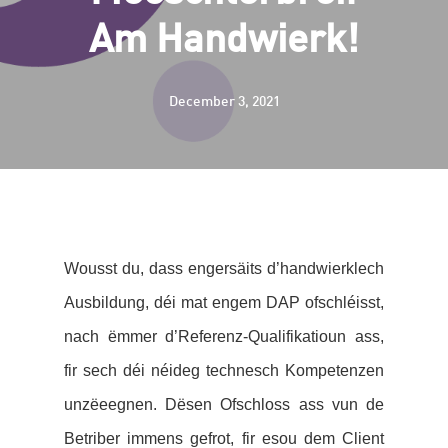
Am Handwierk!
December 3, 2021
Wousst du, dass engersäits d’handwierklech
Ausbildung, déi mat engem DAP ofschléisst,
nach ëmmer d’Referenz-Qualifikatioun ass,
fir sech déi néideg technesch Kompetenzen
unzëeegnen. Dësen Ofschloss ass vun de
Betriber immens gefrot, fir esou dem Client