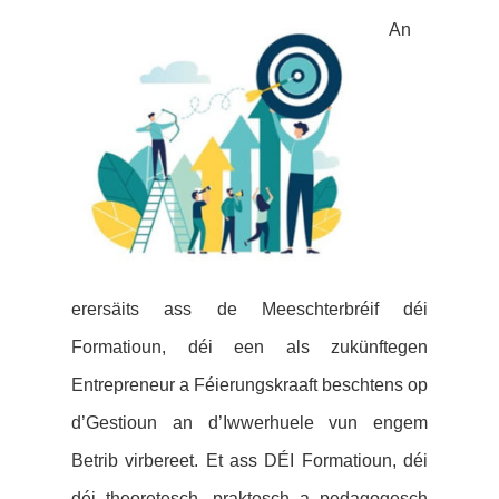
An
erer
säits ass de Meeschterbréif déi
Formatioun, déi een als zukünftegen
Entrepreneur a Féierungskraaft beschtens op
d’Gestioun an d’Iwwerhuele vun engem
Betrib virbereet. Et ass DÉI Formatioun, déi
déi theoretesch, praktesch a pedagogesch