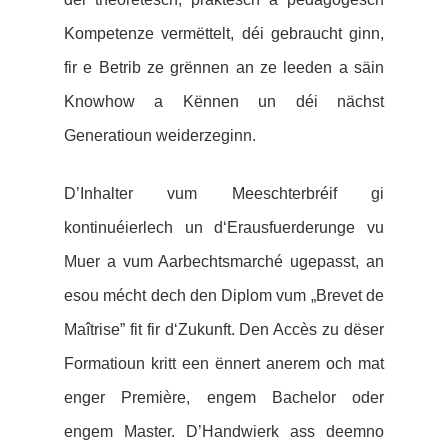
Kompetenze vermëttelt, déi gebraucht ginn,
fir e Betrib ze grënnen an ze leeden a säin
Knowhow a Kënnen un déi nächst
Generatioun weiderzeginn.
D’Inhalter vum Meeschterbréif gi
kontinuéierlech un d‘Erausfuerderunge vu
Muer a vum Aarbechtsmarché ugepasst, an
esou mécht dech den Diplom vum „Brevet de
Maîtrise” fit fir d‘Zukunft. Den Accès zu dëser
Formatioun kritt een ënnert anerem och mat
enger Première, engem Bachelor oder
engem Master. D’Handwierk ass deemno