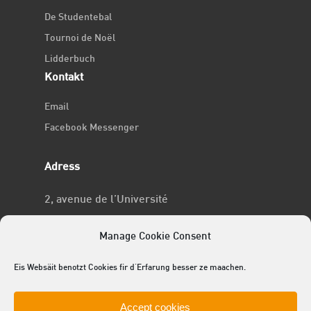
De Studentebal
Tournoi de Noël
Lidderbuch
Kontakt
Email
Facebook Messenger
Adress
2, avenue de l’Université
L-4365 Esch-sur-Alzette
Manage Cookie Consent
No RCSL
Eis Websäit benotzt Cookies fir d'Erfarung besser ze maachen.
F969
Accept cookies