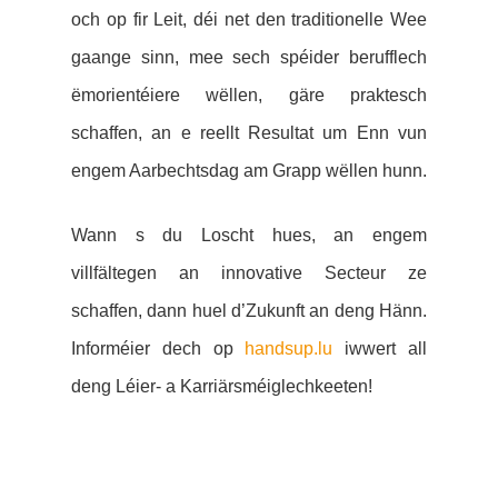
och op fir Leit, déi net den traditionelle Wee
gaange sinn, mee sech spéider berufflec
h
ëmorientéiere wëllen, gäre praktesch
schaffen, an e reellt Resultat um Enn vun
engem Aarbechtsdag am Grapp wëllen hunn.
Wann s du Loscht hues, an engem
villfältegen an innovative Secteur ze
schaffen, dann huel d’Zukunft an deng Hänn.
Informéier dech op
handsup.lu
iwwert all
deng Léier- a Karriärsméiglechkeeten!