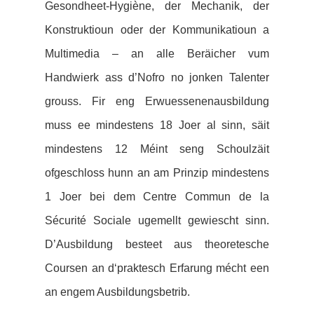
Gesondheet-Hygiène, der Mechanik, der
Konstruktioun oder der Kommunikatioun a
Multimedia – an alle Beräicher vum
Handwierk ass d’Nofro no jonken Talenter
grouss. Fir eng Erwuessenenausbildung
muss ee mindestens 18 Joer al sinn, säit
mindestens 12 Méint seng Schoulzäit
ofgeschloss hunn an am Prinzip mindestens
1 Joer bei dem Centre Commun de la
Sécurité Sociale ugemellt gewiescht sinn.
D’Ausbildung besteet aus theoretesche
Coursen an d‘praktesch Erfarung mécht een
an engem Ausbildungsbet
rib.