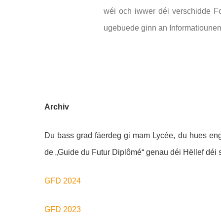
wéi och iwwer déi verschidde F
ugebuede ginn an Informatiounen, 
Archiv
Du bass grad fäerdeg gi mam Lycée, du hues eng
de „Guide du Futur Diplômé“ genau déi Hëllef déi 
GFD 2024
GFD 2023