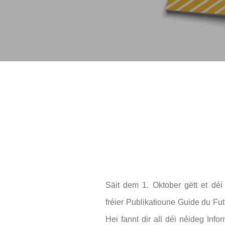
Hit enter to search or ESC to close
Säit dem 1. Oktober gëtt et déi
fréier Publikatioune Guide du Fut
Hei fannt dir all déi néideg Inf