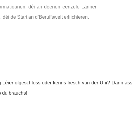
ormatiounen, déi an deenen eenzele Länner
déi de Start an d’Beruffswelt erliichteren.
 Léier ofgeschloss oder kenns frësch vun der Uni? Dann ass
s du brauchs!