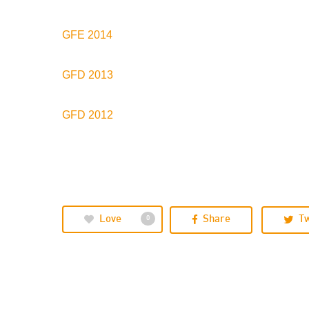
GFE 2014
GFD 2013
GFD 2012
Love
Share
T
0