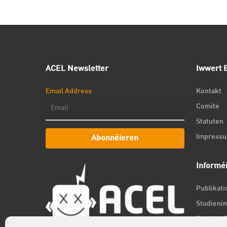
ACEL Newsletter
Iwwert E
Email Address
Kontakt
Comité
Statuten
Impress
Abonnéieren
Informé
Publikat
Studienin
Student f