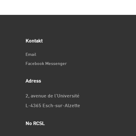
Kontakt
Email
Facebook Messenger
Adress
2, avenue de l’Université
L-4365 Esch-sur-Alzette
No RCSL