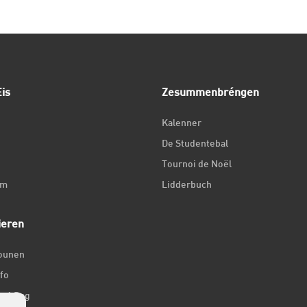
is
Zesummenbréngen
Kalenner
De Studentebal
Tournoi de Noël
um
Lidderbuch
ieren
iounen
fo
ir 1 Dag