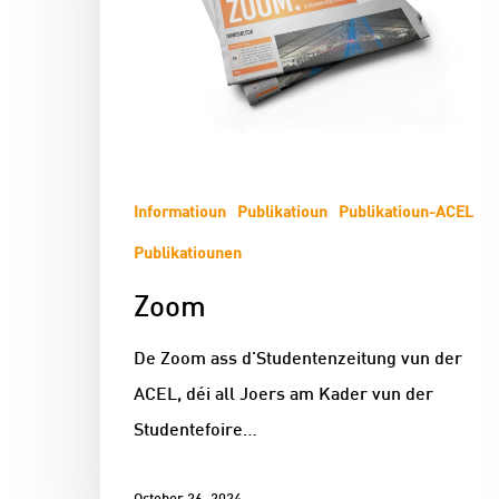
Informatioun
Publikatioun
Publikatioun-ACEL
Publikatiounen
Zoom
De Zoom ass d'Studentenzeitung vun der
ACEL, déi all Joers am Kader vun der
Studentefoire…