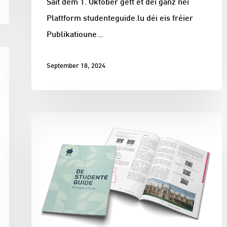
Säit dem 1. Oktober gëtt et déi ganz nei
Plattform studenteguide.lu déi eis fréier
Publikatioune…
September 18, 2024