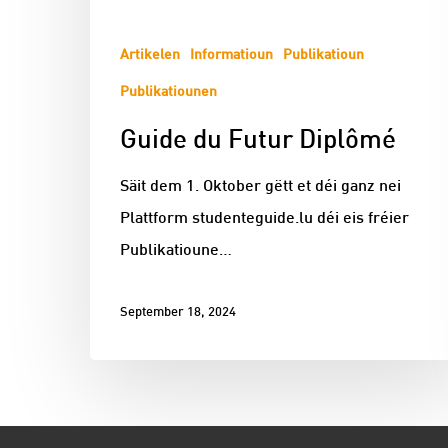
Artikelen
Informatioun
Publikatioun
Publikatiounen
Guide du Futur Diplômé
Säit dem 1. Oktober gëtt et déi ganz nei
Plattform studenteguide.lu déi eis fréier
Publikatioune…
September 18, 2024