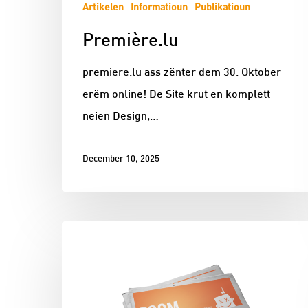
Artikelen
Informatioun
Publikatioun
Première.lu
premiere.lu ass zënter dem 30. Oktober
erëm online! De Site krut en komplett
neien Design,…
December 10, 2025