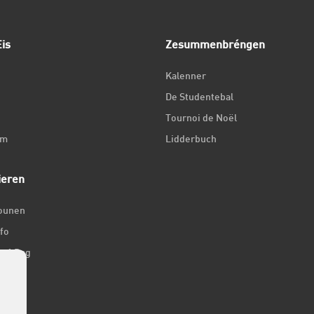
is
Zesummenbréngen
Kalenner
De Studentebal
Tournoi de Noël
um
Lidderbuch
ieren
iounen
fo
ir 1 Dag
er