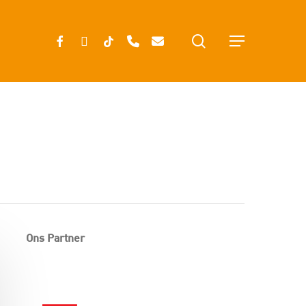
search
FACEBOOK
INSTAGRAM
TIKTOK
PHONE
EMAIL
Menu
Ons Partner