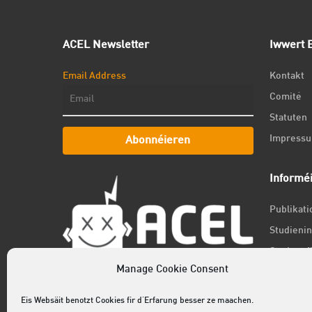
ACEL Newsletter
Iwwert E
Email Address
Kontakt
Comité
Statuten
Impress
Abonnéieren
Informé
Publikat
Studienin
Student f
Manage Cookie Consent
Jobs
Newslett
Eis Websäit benotzt Cookies fir d'Erfarung besser ze maachen.