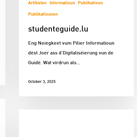
Artikelen
Informatioun
Publikatioun
Publikatiounen
studenteguide.lu
Eng Neiegkeet vum Pilier Informatioun
dëst Joer ass d'Digitaliséierung vun de
Guidë. Wat virdrun als…
October 3, 2025