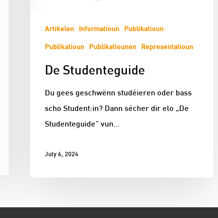
Artikelen
Informatioun
Publikatioun
Publikatioun
Publikatiounen
Representatioun
De Studenteguide
Du gees geschwënn studéieren oder bass
scho Student:in? Dann sécher dir elo „De
Studenteguide” vun…
July 6, 2024