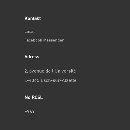
Kontakt
Email
Facebook Messenger
Adress
2, avenue de l’Université
L-4365 Esch-sur-Alzette
No RCSL
F969