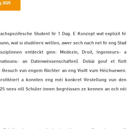
g 2025
chspezifesche Student fir 1 Dag. E Konzept wat explizit fir
nn, wat si studéiere wëllen, awer sech nach net fir eng Stad
ziplinnen entdeckt ginn: Medezin, Droit, Ingenieurs- a
atiouns- an Datenwëssenschaften). Dobäi gouf et flott
, e Besuch vun engem Riichter an eng Visitt vum Héichuewen.
ofitéiert a konnten eng méi konkret Virstellung vun den
025 nees vill Schüler:innen begréissen ze kennen an och néi