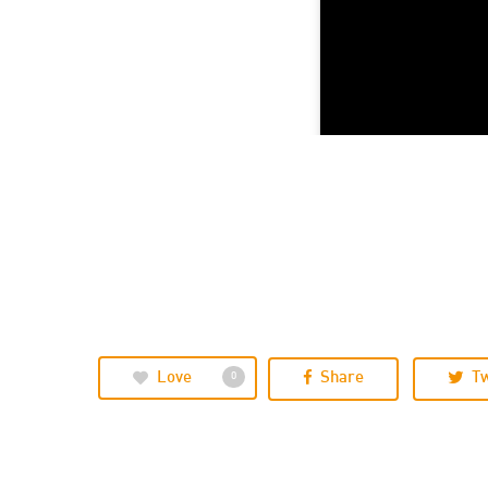
Love
Share
T
0