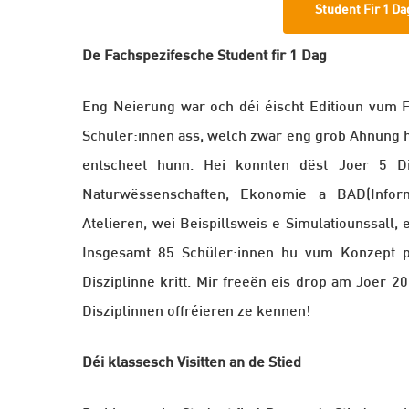
Student Fir 1 Da
De Fachspezifesche Student fir 1 Dag
Eng Neierung war och déi éischt Editioun vum Fa
Schüler:innen ass, welch zwar eng grob Ahnung hu
entscheet hunn. Hei konnten dëst Joer 5 Dis
Naturwëssenschaften, Ekonomie a BAD(Inform
Atelieren, wei Beispillsweis e Simulatiounssall
Insgesamt 85 Schüler:innen hu vum Konzept pr
Disziplinne kritt. Mir freeën eis drop am Joer 2
Disziplinnen offréieren ze kennen!
Déi klassesch Visitten an de Stied