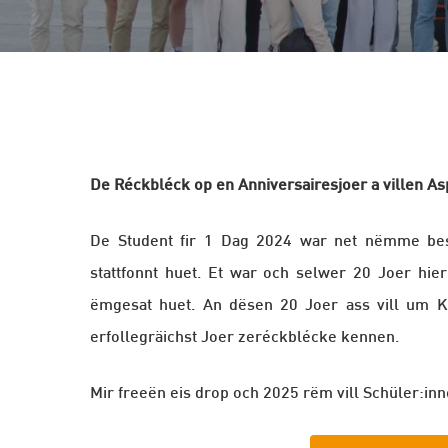
De Réckbléck op en Anniversairesjoer a villen A
Hit enter to search or ESC to close
De Student fir 1 Dag 2024 war net nëmme bes
stattfonnt huet. Et war och selwer 20 Joer hie
ëmgesat huet. An dësen 20 Joer ass vill um Ko
erfollegräichst Joer zeréckblécke kennen.
Mir freeën eis drop och 2025 rëm vill Schüler:inn