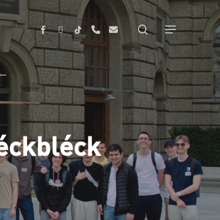
search
FACEBOOK
INSTAGRAM
TIKTOK
PHONE
EMAIL
Menu
Réckbléck