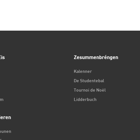
is
Zesummenbréngen
Kalenner
De Studentebal
Tournoi de Noël
um
Lidderbuch
ieren
iounen