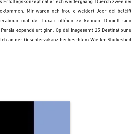
als Erfollegskonzept natierlech weidergaang. Duerch zwee néi
eklommen. Mir waren och frou e weidert Joer déi beléift
ratioun mat der Luxair ufléien ze kennen. Donieft sinn
 Paräis expandéiert ginn. Op déi insgesamt 25 Destinatioune
lch an der Ouschtervakanz bei beschtem Wieder Studiestied