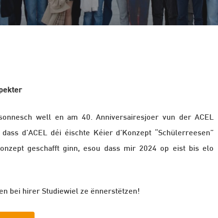
spekter
onnesch well en am 40. Anniversairesjoer vun der ACEL
r dass d’ACEL déi éischte Kéier d’Konzept “Schülerreesen”
nzept geschafft ginn, esou dass mir 2024 op eist bis elo
en bei hirer Studiewiel ze ënnerstëtzen!