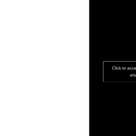
Click to acc
ena