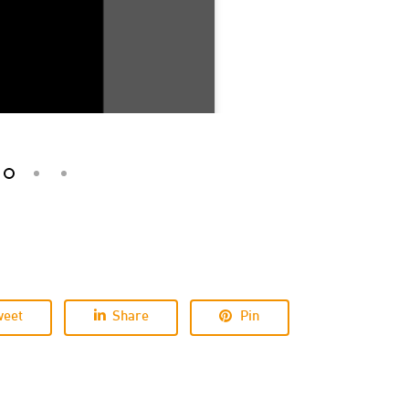
weet
Share
Pin