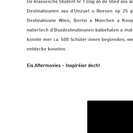
De klassesche Student fir 1 Dag an de Stied ass 
Destinatiounen ass d’Unzuel u Reesen op 25 g
Destinatioune Wien, Berlin a München a Koope
natierlech d’Busdestinatiounen bäibehalen a mat
konnte mer ca. 500 Schüler:innen begleeden, we
entdecke konnten.
Eis Aftermovies – Inspiréier dech!