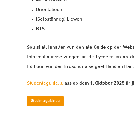
Aarbechtswelt
Orientatioun
(Selbstänneg) Liewen
BTS
Sou si all Inhalter vun den ale Guide op der Web
Informatiounssëtzungen an de Lycéeën an op der 
Editioun vun der Broschür a se geet Hand an Han
Studenteguide.lu
ass ab dem
1. Oktober 2025
fir 
Studenteguide.lu