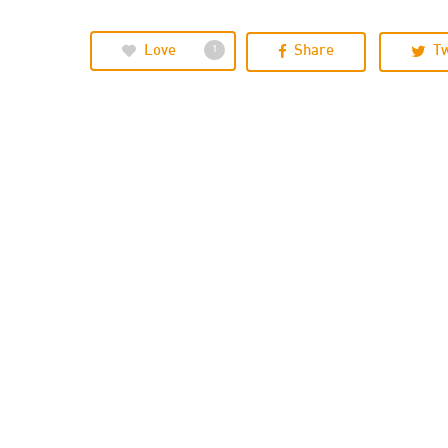
Love
Share
T
1