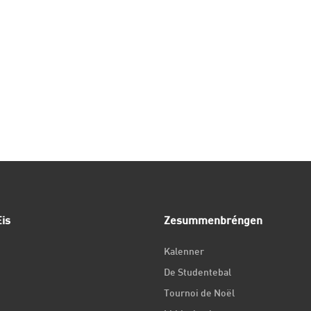
is
Zesummenbréngen
Kalenner
De Studentebal
Tournoi de Noël