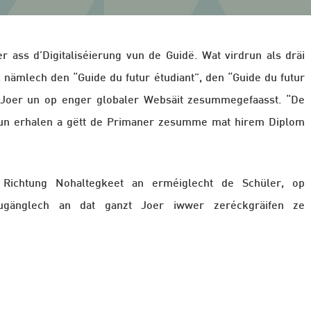
 ass d’Digitaliséierung vun de Guidë. Wat virdrun als dräi
 nämlech den “Guide du futur étudiant”, den “Guide du futur
t Joer un op enger globaler Websäit zesummegefaasst. “De
ioun erhalen a gëtt de Primaner zesumme mat hirem Diplom
Richtung Nohaltegkeet an erméiglecht de Schüler, op
ougänglech an dat ganzt Joer iwwer zeréckgräifen ze