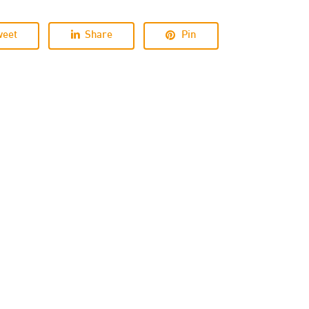
weet
Share
Pin