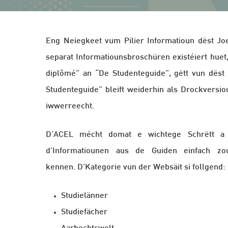
Hit enter to search or ESC to close
Eng Neiegkeet vum Pilier Informatioun dëst Joer
separat Informatiounsbroschüren existéiert huet,
diplômé” an “De Studenteguide”, gëtt vun dës
Studenteguide” bleift weiderhin als Drockvers
iwwerreecht.
D’ACEL mécht domat e wichtege Schrëtt a 
d’Informatiounen aus de Guiden einfach z
kennen. D’Kategorie vun der Websäit si follgend:
Studielänner
Studiefächer