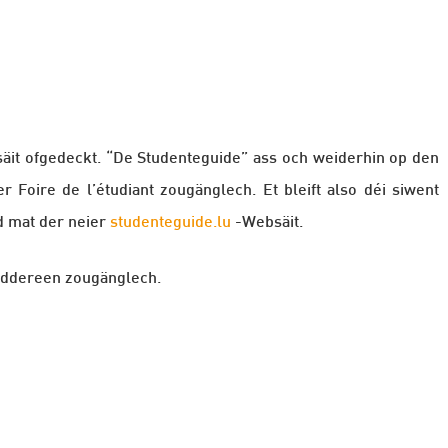
säit ofgedeckt. “De Studenteguide” ass och weiderhin op den
Foire de l’étudiant zougänglech. Et bleift also déi siwent
d mat der neier
studenteguide.lu
-Websäit.
jiddereen zougänglech.